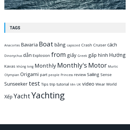
TAGS
Boat
Bavaria
bằng
cách
Crash
Cruiser
Anacortes
capsized
from
Hướng
dẫn
giấy
gấp
hình
Explosion
Dinonychus
Greek
Monthly's
Motor
Monthly
Kavas
khủng
long
Murtic
Origami
Sailing
part
review
Sense
Olympian
people
Princess
test
Sunseeker
video
Tips
trip
tutorial
Wear
World
tên
UK
Yachting
Yacht
Xếp