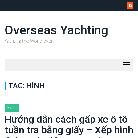
Overseas Yachting
Yachting the World over!
Togg
navig
TAG:
HÌNH
Yacht
Hướng dẫn cách gấp xe ô tô
tuần tra bằng giấy – Xếp hình